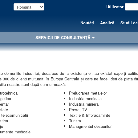
Utilizator
Noutăți
Analiză
Studii de
SERVICII DE CONSULTANȚĂ
omeniile industriei, deoarece de la existența ei, au existat experți califica
 300 de clienti mulţumiti în Europa Centrală şi care ne face lideri de piata d
ciile noastre sunt după cum urmează:
trotehnica
Prelucrarea metalelor
getica
Industria medicala
entar
Industria miniera
tate
Presa, TV
i telecomunicatii
Textile & Imbracaminte
stica
Turism
je
Managmentul deseurilor
rumente medicale