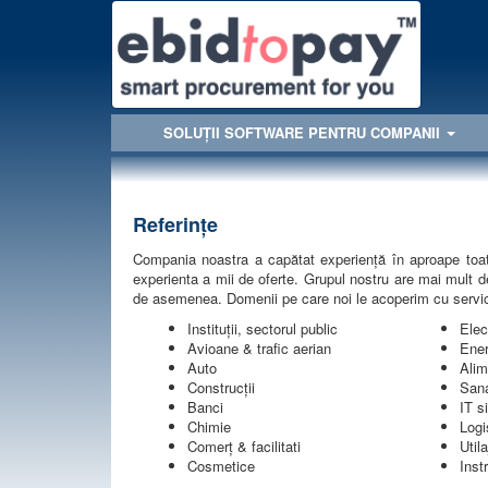
SOLUȚII SOFTWARE PENTRU COMPANII
Referințe
Compania noastra a capătat experiență în aproape toate d
experienta a mii de oferte. Grupul nostru are mai mult de
de asemenea. Domenii pe care noi le acoperim cu servi
Instituţii, sectorul public
Elec
Avioane & trafic aerian
Ener
Auto
Alim
Construcţii
Sana
Banci
IT s
Chimie
Logi
Comerţ & facilitati
Utila
Cosmetice
Inst